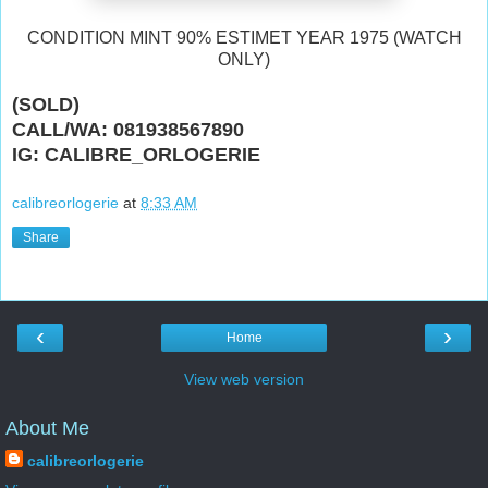
CONDITION MINT 90% ESTIMET YEAR 1975 (WATCH
ONLY)
(SOLD)
CALL/WA: 081938567890
IG: CALIBRE_ORLOGERIE
calibreorlogerie
at
8:33 AM
Share
‹
›
Home
View web version
About Me
calibreorlogerie