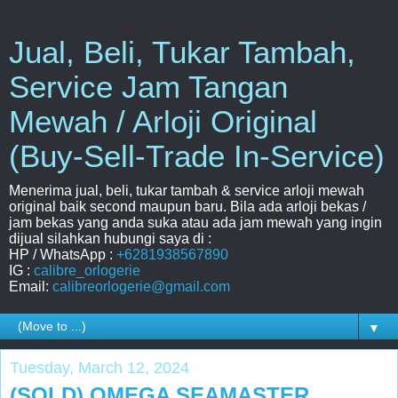
Jual, Beli, Tukar Tambah,
Service Jam Tangan
Mewah / Arloji Original
(Buy-Sell-Trade In-Service)
Menerima jual, beli, tukar tambah & service arloji mewah
original baik second maupun baru. Bila ada arloji bekas /
jam bekas yang anda suka atau ada jam mewah yang ingin
dijual silahkan hubungi saya di :
HP / WhatsApp :
+6281938567890
IG :
calibre_orlogerie
Email:
calibreorlogerie@gmail.com
▼
Tuesday, March 12, 2024
(SOLD) OMEGA SEAMASTER